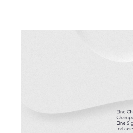
Eine Ch
Champag
Eine Si
fortzuse