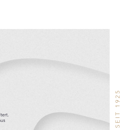
tert.
aus