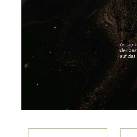
Assembl
der bes
auf das