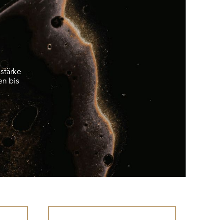
stärke
n bis