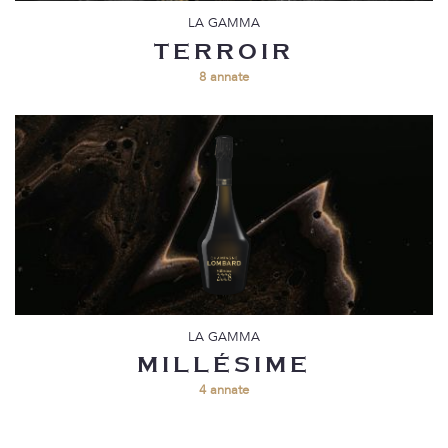
Alternative:
LA GAMMA
TERROIR
8 annate
Inviando questo modulo, accetto
l'informativa sulla privacy
LA GAMMA
MILLÉSIME
4 annate