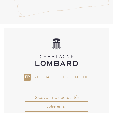
En soumettant ce formulaire, j'accepte la
politique de
confidentialité
FR
ZH
JA
IT
ES
EN
DE
Recevoir nos actualités
votre email