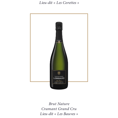
Lieu-dit « Les Corettes »
Brut Nature
Cramant Grand Cru
Lieu-dit « Les Bauves »