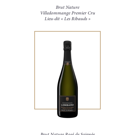
Brut Nature
Villedommange Premier Cru
Lieu-dit « Les Ribauds »
Brut Nature Rosé de Saignée