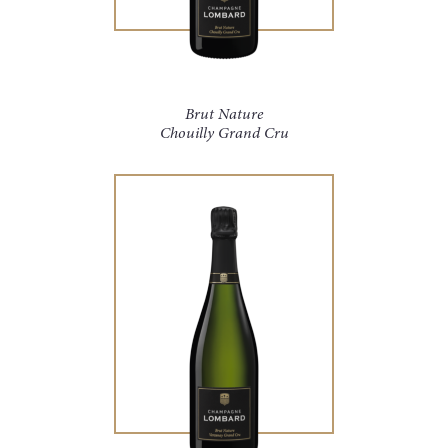
Brut Nature
Chouilly Grand Cru
X
Alternative: