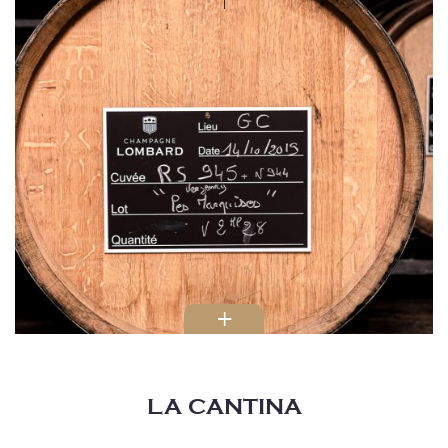
15 botti / 2,05 hl / Seguin Moreau / Rovere francese / età media 20 anni
circa
40 botti / 2,28 hl / Seguin Moreau / Rovere francese / 2013
15 botti / 3,50 hl / Seguin Moreau / Rovere francese / 2015
26 botti / 3,50 hl / Seguin Moreau / Rovere francese / dal 2010 al 2015
10 botti / 3,50 hl / Seguin Moreau / Rovere francese / 2016 / Aquaflex
tostatura leggera
10 botti / 3,50 hl / Seguin Moreau / Rovere francese / 2017 / Aquaflex
tostatura leggera
12 botti / 5 hl / Seguin Moreau / Rovere francese / 2010 / tostatura media /
origine Meursault
8 botti / 6 hl / dal 2016 al 2018
4 botti / 6,15 hl / Seguin Moreau / Rovere francese / età media 20 anni circa
LA CANTINA
X