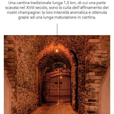
Una cantina tradizionale lunga 1,5 km, di cui una parte
scavata nel XVIII secolo, sono la culla dell’affinamento dei
nostri champagne: la loro intensità aromatica è ottenuta
grazie ad una lunga maturazione in cantina.
Alternative:
La nostra cantina ha una lunghezza complessiva di 1,5 km, ripartita su 2
livelli, a -12 e -18 metri sottoterra.
I vini destinati al dosaggio Extra Brut vengono conservati in cantina per
circa 3 anni.
I vini destinati al dosaggio Brut Nature vengono conservati in cantina per
circa 5 anni.
Inviando questo modulo, accetto
l'informativa sulla privacy