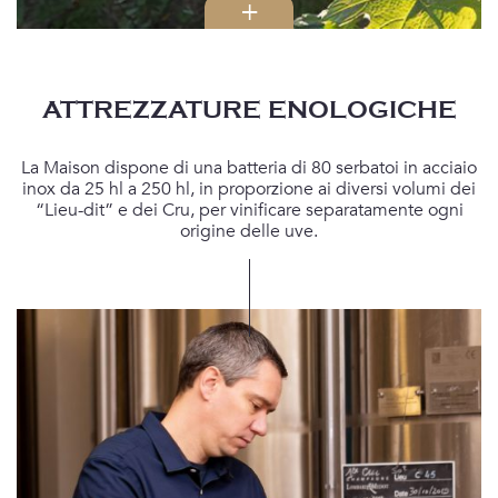
ATTREZZATURE ENOLOGICHE
La Maison dispone di una batteria di 80 serbatoi in acciaio
inox da 25 hl a 250 hl, in proporzione ai diversi volumi dei
“Lieu-dit” e dei Cru, per vinificare separatamente ogni
origine delle uve.
Privilegiamo fermentazioni alcoliche a bassa temperatura (tra 14°C e
16°C) per ottenere una grande finezza aromatica. Blocchiamo la
fermentazione malolattica per conservare la freschezza e la mineralità