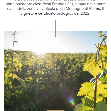
principalmente classificati Premier Cru, situata nella parte
ovest della zona vitivinicola della Montagne di Reims. Il
vigneto è certificato biologico dal 2022.
I vigneti della Maison si trova nei seguenti Cru: Villedommange; Pargny les
Reims; Jouy les Reims; Coulommes la Montagne; Vrigny.
Vitigni: 60% Meunier, 30% Pinot Nero, 10% Chardonnay.
Età media delle vigne: 35 anni